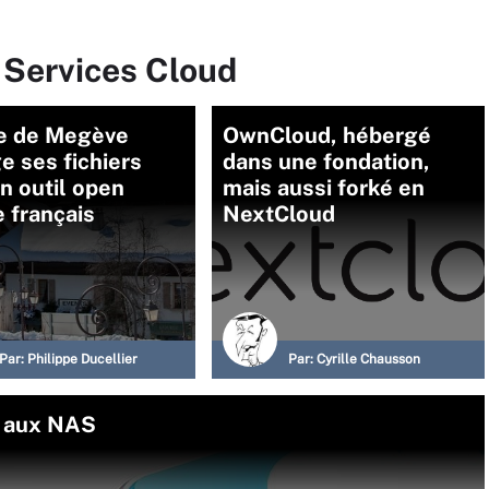
 Services Cloud
le de Megève
OwnCloud, hébergé
e ses fichiers
dans une fondation,
n outil open
mais aussi forké en
 français
NextCloud
Par:
Philippe Ducellier
Par:
Cyrille Chausson
s aux NAS