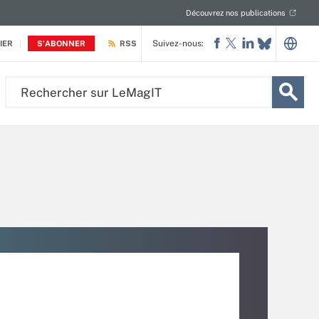
Découvrez nos publications
Suivez-nous:
IER
S'ABONNER
RSS
Rechercher
sur
LeMagIT