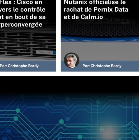
lex : Cisco en
Nutanix officialise le
vers le contrôle
rachat de Pernix Data
t en bout de sa
et de Calm.io
hyperconvergée
Par:
Christophe Bardy
Par:
Christophe Bardy