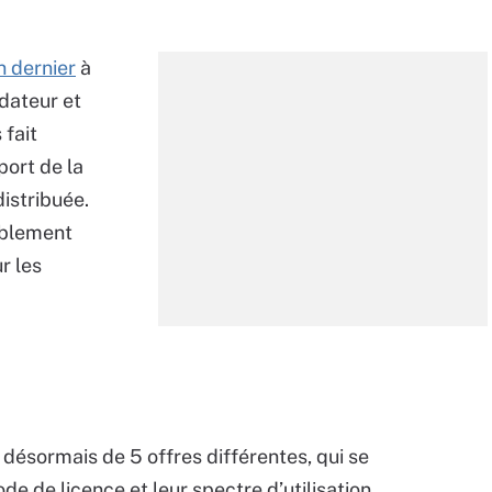
n dernier
à
ndateur et
 fait
port de la
istribuée.
ablement
r les
ésormais de 5 offres différentes, qui se
e de licence et leur spectre d’utilisation.