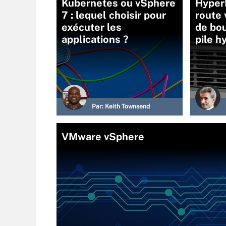
Kubernetes ou vSphere
HyperF
7 : lequel choisir pour
route 
exécuter les
de bou
applications ?
pile 
Par:
Keith Townsend
VMware vSphere