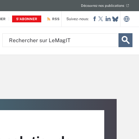
Découvrez nos publications
Suivez-nous:
IER
S'ABONNER
RSS
Rechercher
sur
LeMagIT