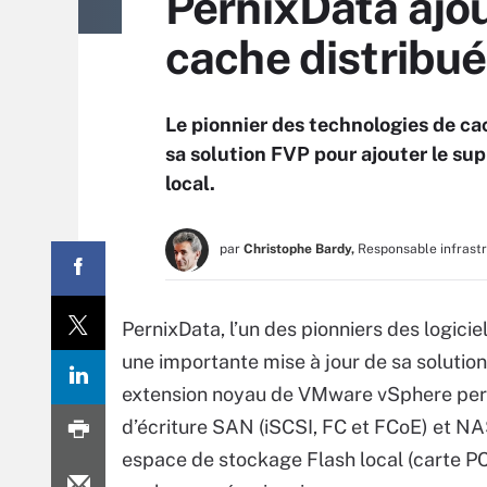
PernixData ajou
cache distribu
Le pionnier des technologies de ca
sa solution FVP pour ajouter le su
local.
par
Christophe Bardy,
Responsable infrast
PernixData, l’un des pionniers des logic
une importante mise à jour de sa solution
extension noyau de VMware vSphere perme
d’écriture SAN (iSCSI, FC et FCoE) et N
espace de stockage Flash local (carte PCI