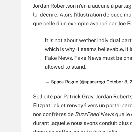
Jordan Robertson n’en a aucune à partager 
lui décrire. Alors l’illustration de puce ma
que celle d’un exemple avancé par Joe Fitz
It is not about wether individual part
which is why it seems believable, it 
Fake News. Fake News must be challe
allowed to stand.
— Space Rogue (@spacerog)
October 8, 
Sollicité par Patrick Gray, Jordan Rober
Fitzpatrick et renvoyé vers un porte-par
nos confrères de
BuzzFeed News
que le 
durant laquelle nous avons conduit plus d’
dans ses bottes, ce qui a été publié.