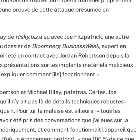
improbable de trouver un implant matériel proprement
u aucune preuve de cette attaque présumée en
ray de
Risky.biz
a eu avec Joe Fitzpatrick, une autre
u dossier de
Bloomberg BusinessWeek
, expert en
voir été en contact avec Jordan Robertson depuis la
x présentations sur les implants matériels malicieux :
 expliquer comment [ils] fonctionnent ».
obertson et Michael Riley, patatras. Certes, Joe
u’il n’y ait pas là de détails techniques robustes –
e ». Pour lui, le malaise est ailleurs : « tous les
oir été pris des conversations que j’ai eues sur la
théoriquement, et comment fonctionnait l’appareil que
 ». D’où un étonnement profond : « que 100 % de ce que