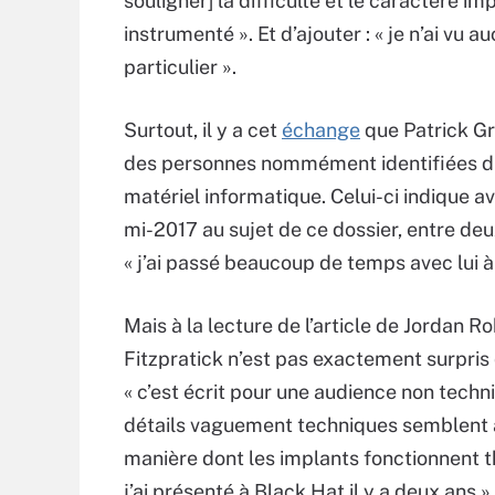
souligner] la difficulté et le caractère 
instrumenté ». Et d’ajouter : « je n’ai v
particulier ».
Surtout, il y a cet
échange
que Patrick G
des personnes nommément identifiées d
matériel informatique. Celui-ci indique a
mi-2017 au sujet de ce dossier, entre deu
« j’ai passé beaucoup de temps avec lui à
Mais à la lecture de l’article de Jordan R
Fitzpratick n’est pas exactement surpris q
« c’est écrit pour une audience non techniqu
détails vaguement techniques semblent av
manière dont les implants fonctionnent 
j’ai présenté à Black Hat il y a deux ans