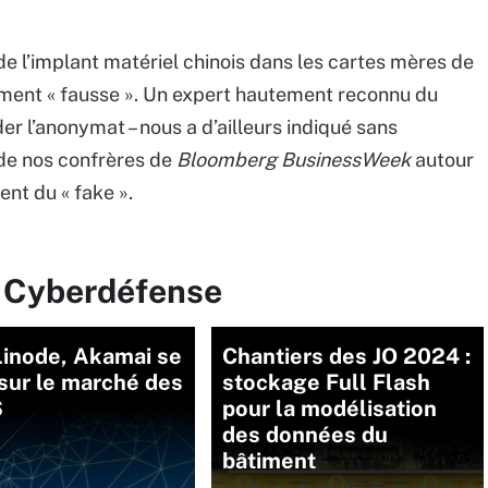
re de l’implant matériel chinois dans les cartes mères de
ment « fausse ». Un expert hautement reconnu du
er l’anonymat – nous a d’ailleurs indiqué sans
de nos confrères de
Bloomberg BusinessWeek
autour
ent du « fake ».
r Cyberdéfense
Linode, Akamai se
Chantiers des JO 2024 :
sur le marché des
stockage Full Flash
S
pour la modélisation
des données du
bâtiment