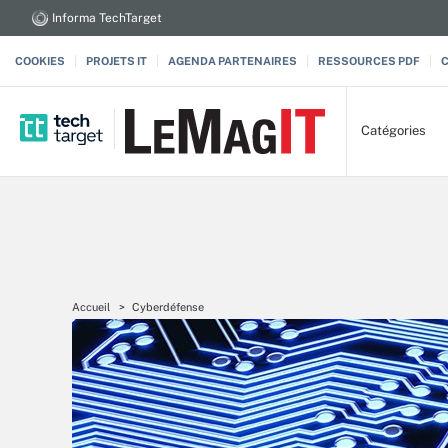
Informa TechTarget
COOKIES
PROJETS IT
AGENDA PARTENAIRES
RESSOURCES PDF
Catégories
Accueil
Cyberdéfense