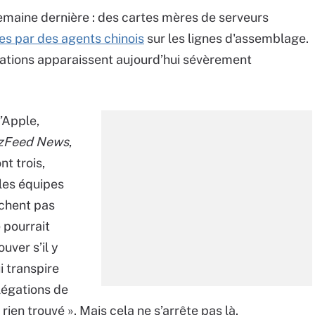
 semaine dernière : des cartes mères de serveurs
es par des agents chinois
sur les lignes d'assemblage
.
égations apparaissent aujourd’hui sévèrement
d’Apple,
zFeed News
,
nt trois,
les équipes
achent pas
 pourrait
uver s’il y
ui transpire
légations de
 rien trouvé ». Mais cela ne s’arrête pas là.