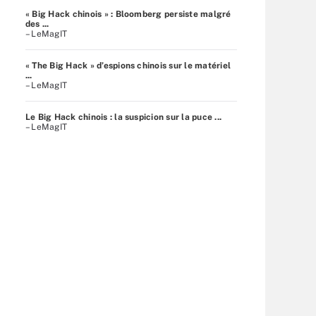
« Big Hack chinois » : Bloomberg persiste malgré
des ...
– LeMagIT
« The Big Hack » d’espions chinois sur le matériel
...
– LeMagIT
Le Big Hack chinois : la suspicion sur la puce ...
– LeMagIT