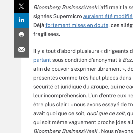
Bloomberg BusinessWeek
l’affirmait la
signées Supermicro
auraient été modifié
Déjà
fortement mises en doute
, ces all
fragilisées.
Il y a tout d’abord plusieurs « dirigeants 
parlant
sous condition d’anonymat à
Buz
afin de pouvoir s’exprimer librement », do
présentés comme très haut placés dans 
sécurité et juridique du groupe, qui ne c
leur incompréhension. L’un d’entre eux ne
être plus clair : « nous avons essayé de tro
avait quoi que ce soit,
quoi que ce soit
, q
qui soit même vaguement proche [des al
Bloomberg BusinessWeek
]. Nous n’avons