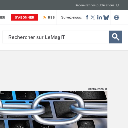
Découvrez nos publications
Suivez-nous:
IER
S'ABONNER
RSS
Rechercher
sur
LeMagIT
KAPTN - FOTOLIA
KAPTN - FOTOLIA