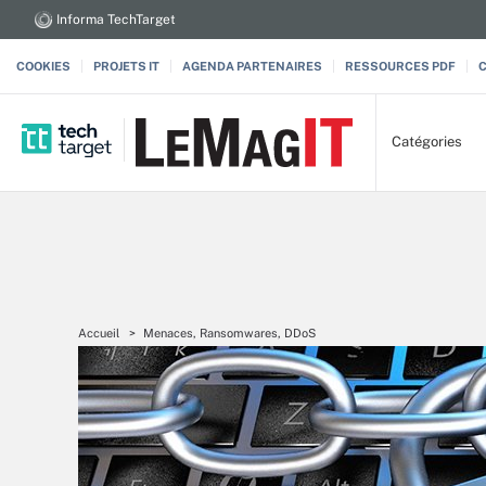
Informa TechTarget
COOKIES
PROJETS IT
AGENDA PARTENAIRES
RESSOURCES PDF
Catégories
Accueil
Menaces, Ransomwares, DDoS