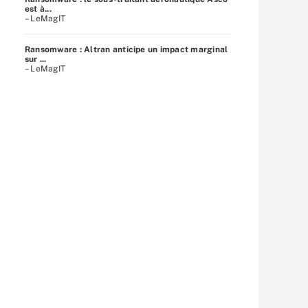
est à...
– LeMagIT
Ransomware : Altran anticipe un impact marginal
sur ...
– LeMagIT