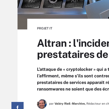
PROJET IT
Altran : l'incid
prestataires de
L’attaque de « cryptolocker » qui a
l’affirment, même s’ils sont contre
prestataires de services apparaît r
ransomwares ne soient que des éc
par
Valéry Rieß-Marchive,
Rédacteur en c