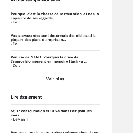
Pourquoi c’est la vitesse de restauration, et non la
capacité de sauvegarde, ...
–Dell
Vos sauvegardes sont désormais des cibles, et la
plupart des plans de reprise n...
–Dell
Pénurie de NAND: Pourquoi la crise de
l’approvisionnement en mémoire flash va ...
–Dell
Voir plus
Lire également
SSII : consolidation et OPAs dans l’air pour les
mois...
– LeMagIT
Ransomware : le sous-traitant aéronautique Asco