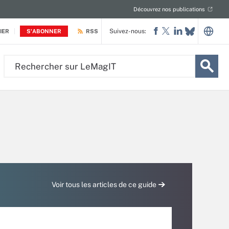
Découvrez nos publications
Suivez-nous:
IER
S'ABONNER
RSS
Rechercher
sur
LeMagIT
Voir tous les articles de ce guide