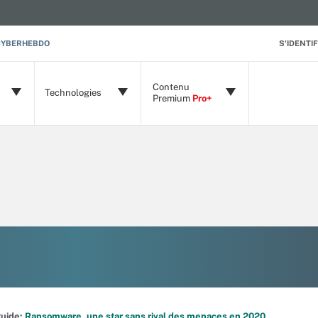
CYBERHEBDO
S'IDENTIF
Contenu
Technologies
Premium
Pro+
 guide:
Ransomware, une star sans rival des menaces en 2020