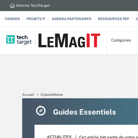
Informa TechTarget
COOKIES
PROJETS IT
AGENDA PARTENAIRES
RESSOURCES PDF
Catégories
Accueil
Cyberdéfense
Guides Essentiels
ACTUALITES
Cet article fait partie de notre