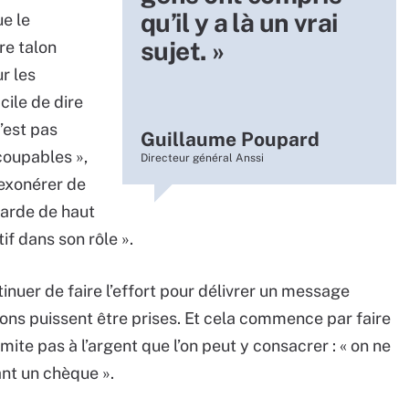
qu’il y a là un vrai
ue le
sujet. »
re talon
ur les
icile de dire
n’est pas
Guillaume Poupard
coupables »,
Directeur général Anssi
’exonérer de
garde de haut
if dans son rôle ».
ntinuer de faire l’effort pour délivrer un message
ns puissent être prises. Et cela commence par faire
mite pas à l’argent que l’on peut y consacrer : « on ne
ant un chèque ».