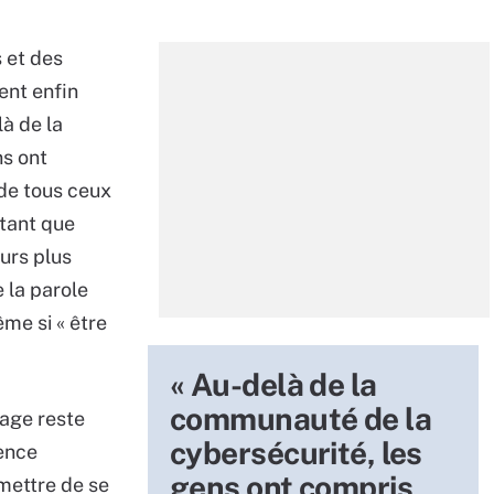
 et des
ent enfin
là de la
ns ont
t de tous ceux
utant que
ours plus
e la parole
ême si « être
« Au-delà de la
communauté de la
tage reste
cybersécurité, les
ience
gens ont compris
rmettre de se