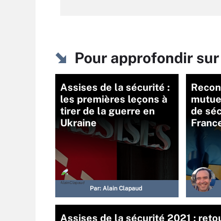
Pour approfondir su
Assises de la sécurité :
Recon
les premières leçons à
mutuel
tirer de la guerre en
de séc
Ukraine
Franc
Par:
Alain Clapaud
Assises de la sécurité 2021 : retou