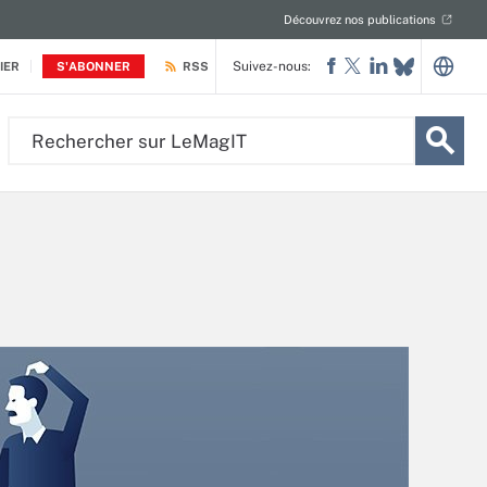
Découvrez nos publications
Suivez-nous:
IER
S'ABONNER
RSS
Rechercher
sur
LeMagIT