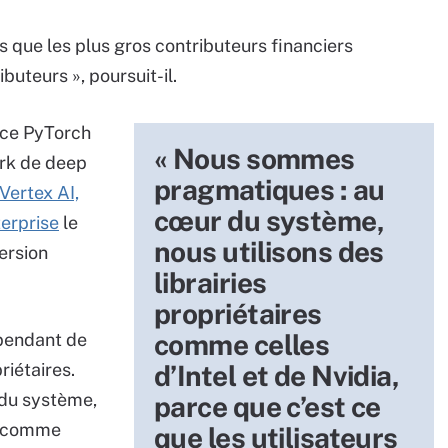
as que les plus gros contributeurs financiers
uteurs », poursuit-il.
ice PyTorch
« Nous sommes
rk de deep
pragmatiques : au
 Vertex AI,
cœur du système,
terprise
le
nous utilisons des
ersion
librairies
propriétaires
comme celles
pendant de
riétaires.
d’Intel et de Nvidia,
du système,
parce que c’est ce
es comme
que les utilisateurs