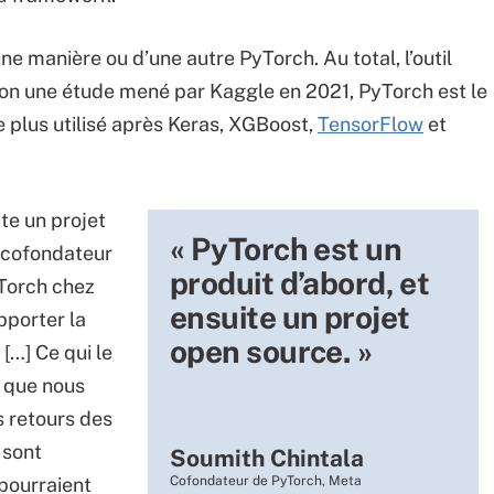
une manière ou d’une autre PyTorch. Au total, l’outil
Selon une étude mené par Kaggle en 2021, PyTorch est le
e plus utilisé après Keras, XGBoost,
TensorFlow
et
te un projet
« PyTorch est un
, cofondateur
produit d’abord, et
yTorch chez
ensuite un projet
apporter la
open source. »
 […] Ce qui le
t que nous
s retours des
 sont
Soumith Chintala
 pourraient
Cofondateur de PyTorch, Meta