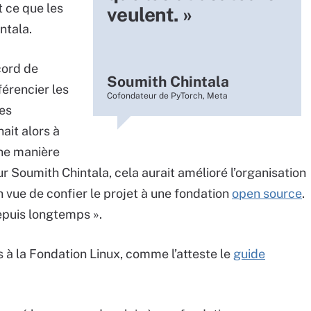
t ce que les
veulent. »
ntala.
cord de
Soumith Chintala
férencier les
Cofondateur de PyTorch, Meta
des
ait alors à
ne manière
ur Soumith Chintala, cela aurait amélioré l’organisation
n vue de confier le projet à une fondation
open source
.
depuis longtemps ».
à la Fondation Linux, comme l’atteste le
guide