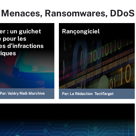
ur Menaces, Ransomwares, DDoS
r : un guichet
Rançongiciel
 pour les
es d’infractions
iques
Par:
Valéry Rieß-Marchive
Par:
La Rédaction TechTarget