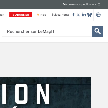
Découvrez nos publications
Suivez-nous:
IER
S'ABONNER
RSS
Rechercher
sur
LeMagIT