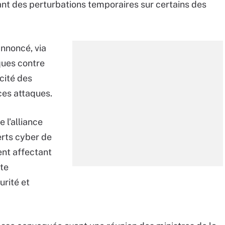
ant des perturbations temporaires sur certains des
nnoncé, via
ques contre
cité des
ces attaques.
 l’alliance
erts cyber de
ent affectant
ite
urité et