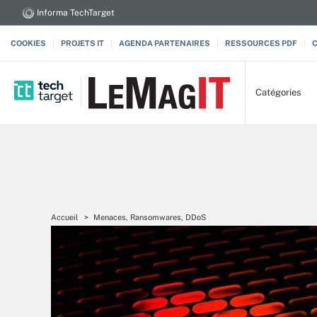
Informa TechTarget
COOKIES
PROJETS IT
AGENDA PARTENAIRES
RESSOURCES PDF
Catégories
Accueil
Menaces, Ransomwares, DDoS