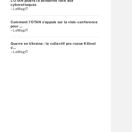
L’OTAN jouera la solidarité face aux
cyberattaques
– LeMagIT
Comment l'OTAN s'appuie sur la visio-conference
pour ...
– LeMagIT
Guerre en Ukraine : le collectif pro-russe Killnet
s’...
– LeMagIT