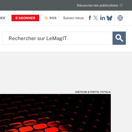
Découvrez nos publications
Suivez-nous:
IER
S'ABONNER
RSS
Rechercher
sur
LeMagIT
AKE78 (3D & PHOTO) - FOTOLIA
AKE78 (3D & PHOTO) - FOTOLIA