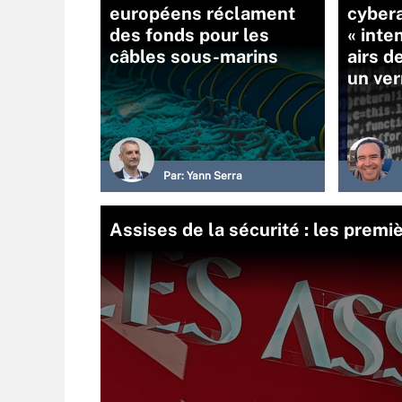
européens réclament
cyber
des fonds pour les
« inte
câbles sous-marins
airs d
un ver
Par:
Yann Serra
Assises de la sécurité : les premi