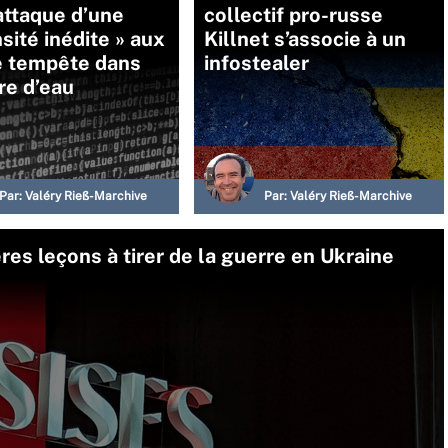
attaque d’une
collectif pro-russe
nsité inédite » aux
Killnet s’associe à un
e tempête dans
infostealer
re d’eau
Par:
Valéry Rieß-Marchive
Par:
Valéry Rieß-Marchive
ères leçons à tirer de la guerre en Ukraine