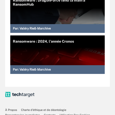
Ransomware : DragonForce tend la main à
RansomHub
Par:
Valéry Rieß-Marchive
Ransomware : 2024, l’année Cronos
Par:
Valéry Rieß-Marchive
À Propos
Charte d’éthique et de déontologie