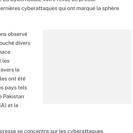
dernières cyberattaques qui ont marqué la sphère
ons observé
touché divers
enace
 les
ravers le
les ont été
s pays tels
e Pakistan
A) et le
presse se concentre sur les cyberattaques