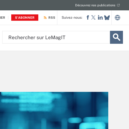
Découvrez nos publications
Suivez-nous:
IER
S'ABONNER
RSS
Rechercher
sur
LeMagIT