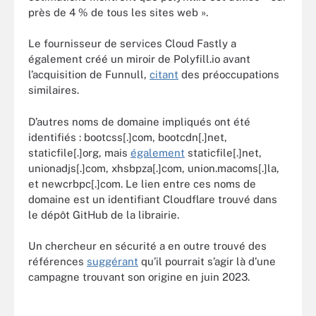
près de 4 % de tous les sites web ».
Le fournisseur de services Cloud Fastly a
également créé un miroir de Polyfill.io avant
l’acquisition de Funnull,
citant
des préoccupations
similaires.
D’autres noms de domaine impliqués ont été
identifiés : bootcss[.]com, bootcdn[.]net,
staticfile[.]org, mais
également
staticfile[.]net,
unionadjs[.]com, xhsbpza[.]com, union.macoms[.]la,
et newcrbpc[.]com. Le lien entre ces noms de
domaine est un identifiant Cloudflare trouvé dans
le dépôt GitHub de la librairie.
Un chercheur en sécurité a en outre trouvé des
références
suggérant
qu’il pourrait s’agir là d’une
campagne trouvant son origine en juin 2023.