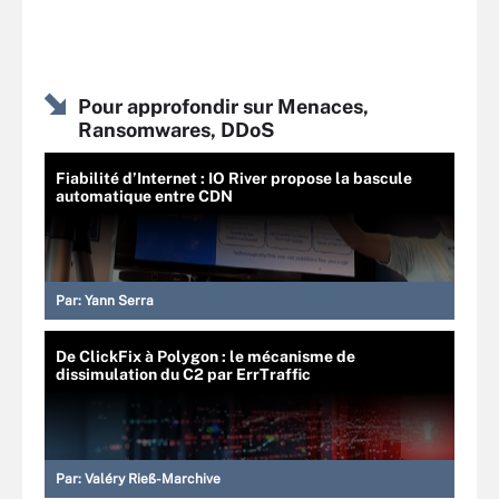
Pour approfondir sur Menaces,
Ransomwares, DDoS
Fiabilité d’Internet : IO River propose la bascule
automatique entre CDN
Par:
Yann Serra
De ClickFix à Polygon : le mécanisme de
dissimulation du C2 par ErrTraffic
Par:
Valéry Rieß-Marchive