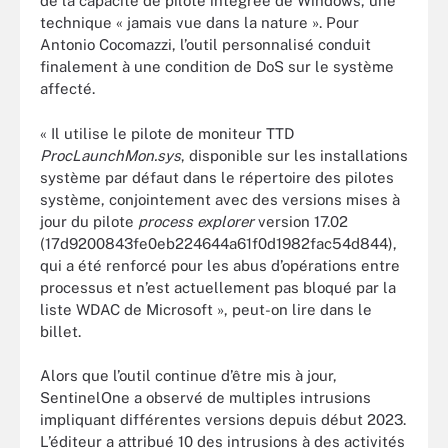
de la capacité de pilote intégrée de Windows, une
technique « jamais vue dans la nature ». Pour
Antonio Cocomazzi, l’outil personnalisé conduit
finalement à une condition de DoS sur le système
affecté.
« Il utilise le pilote de moniteur TTD
ProcLaunchMon.sys
, disponible sur les installations
système par défaut dans le répertoire des pilotes
système, conjointement avec des versions mises à
jour du pilote
process explorer
version 17.02
(17d9200843fe0eb224644a61f0d1982fac54d844),
qui a été renforcé pour les abus d’opérations entre
processus et n’est actuellement pas bloqué par la
liste WDAC de Microsoft », peut-on lire dans le
billet.
Alors que l’outil continue d’être mis à jour,
SentinelOne a observé de multiples intrusions
impliquant différentes versions depuis début 2023.
L’éditeur a attribué 10 des intrusions à des activités