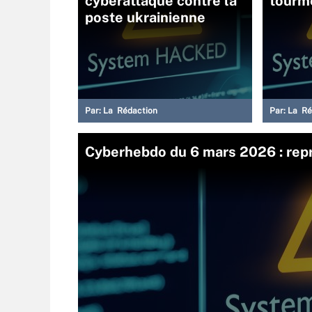
cyberattaque contre la
tourm
poste ukrainienne
Par:
La Rédaction
Par:
La Ré
Cyberhebdo du 6 mars 2026 : repri