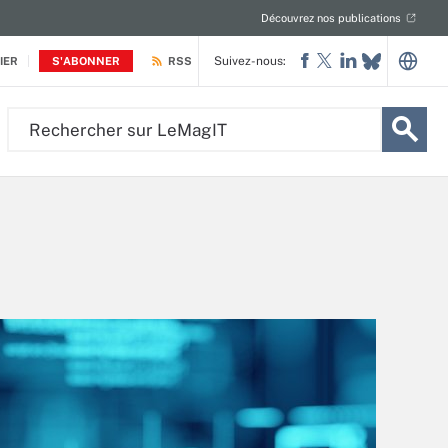
Découvrez nos publications
Suivez-nous:
IER
S'ABONNER
RSS
Rechercher
sur
LeMagIT