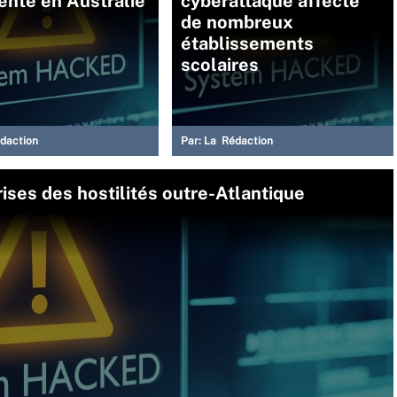
ente en Australie
cyberattaque affecte
de nombreux
établissements
scolaires
daction
Par:
La Rédaction
ses des hostilités outre-Atlantique