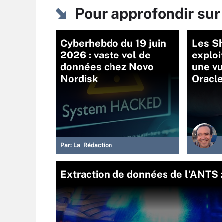
Pour approfondir s
Cyberhebdo du 19 juin
Les S
2026 : vaste vol de
explo
données chez Novo
une vu
Nordisk
Oracl
Par:
La Rédaction
Extraction de données de l’ANTS :