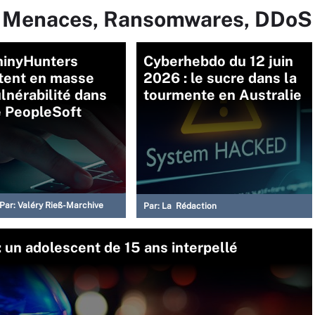
ur Menaces, Ransomwares, DDoS
hinyHunters
Cyberhebdo du 12 juin
itent en masse
2026 : le sucre dans la
lnérabilité dans
tourmente en Australie
e PeopleSoft
Par:
Valéry Rieß-Marchive
Par:
La Rédaction
 un adolescent de 15 ans interpellé