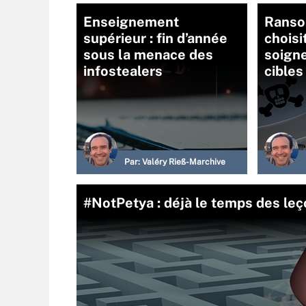
Enseignement
Ranso
supérieur : fin d’année
choisi
sous la menace des
soign
infostealers
cibles
Par:
Valéry Rieß-Marchive
#NotPetya : déjà le temps des le