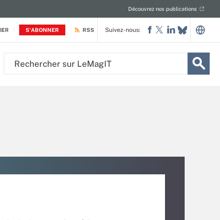
Découvrez nos publications
Suivez-nous:
IER
S'ABONNER
RSS
Rechercher
sur
LeMagIT