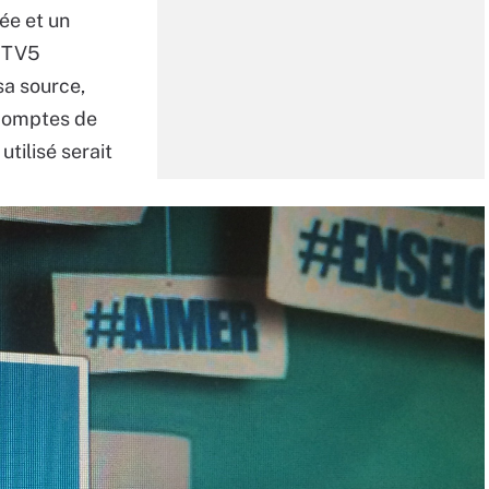
ée et un
e TV5
sa source,
 comptes de
utilisé serait