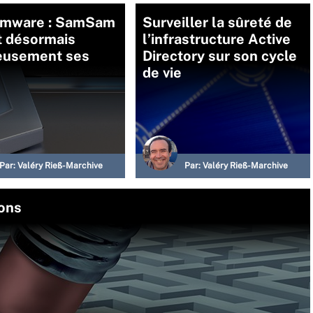
mware : SamSam
Surveiller la sûreté de
t désormais
l’infrastructure Active
eusement ses
Directory sur son cycle
de vie
Par:
Valéry Rieß-Marchive
Par:
Valéry Rieß-Marchive
çons