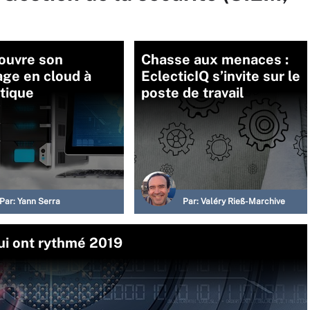
ouvre son
Chasse aux menaces :
ge en cloud à
EclecticIQ s’invite sur le
ytique
poste de travail
Par:
Yann Serra
Par:
Valéry Rieß-Marchive
qui ont rythmé 2019