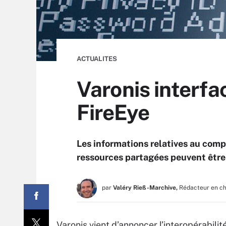
ACTUALITES
Varonis interfac
FireEye
Les informations relatives au comp
ressources partagées peuvent être
par
Valéry Rieß-Marchive,
Rédacteur en c
Varonis vient d’annoncer l’interopérabili