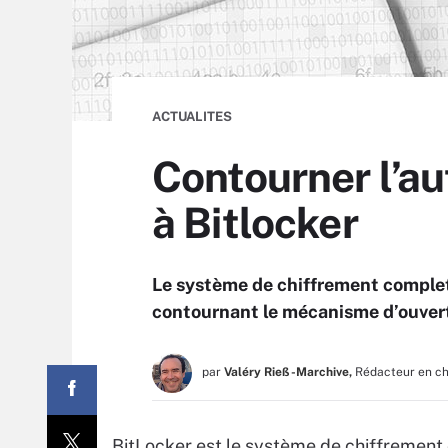
ACTUALITES
Contourner l’a
à Bitlocker
Le système de chiffrement complet
contournant le mécanisme d’ouvert
par
Valéry Rieß-Marchive,
Rédacteur en c
BitLocker est le système de chiffrement 