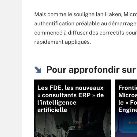
Mais comme le souligne Ian Haken, Micr
authentification préalable au démarrage 
commencé à diffuser des correctifs pour 
rapidement appliqués.
Pour approfondir sur
Les FDE, les nouveaux
Fronti
« consultants ERP » de
Micros
l’intelligence
le « F
artificielle
Engine