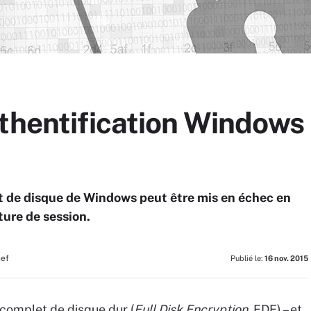
uthentification Windows
 de disque de Windows peut être mis en échec en
ure de session.
hef
Publié le:
16 nov. 2015
complet de disque dur (
Full Disk Encryption,
FDE) – et