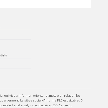
s
tiels