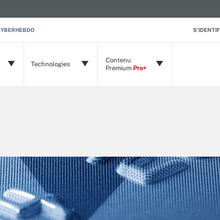
CYBERHEBDO
S'IDENTIF
Contenu
Technologies
Premium
Pro+