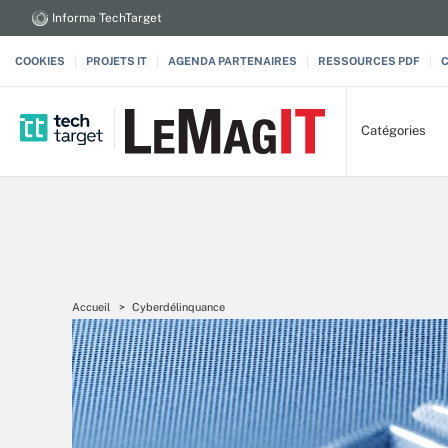
Informa TechTarget
COOKIES
PROJETS IT
AGENDA PARTENAIRES
RESSOURCES PDF
Catégories
Accueil
Cyberdélinquance