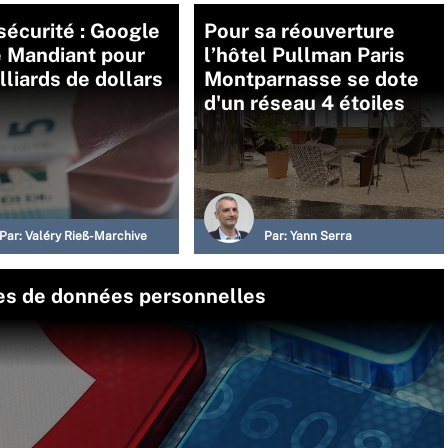
écurité : Google
Pour sa réouverture
e Mandiant pour
l’hôtel Pullman Paris
lliards de dollars
Montparnasse se dote
d'un réseau 4 étoiles
Par:
Valéry Rieß-Marchive
Par:
Yann Serra
ites de données personnelles