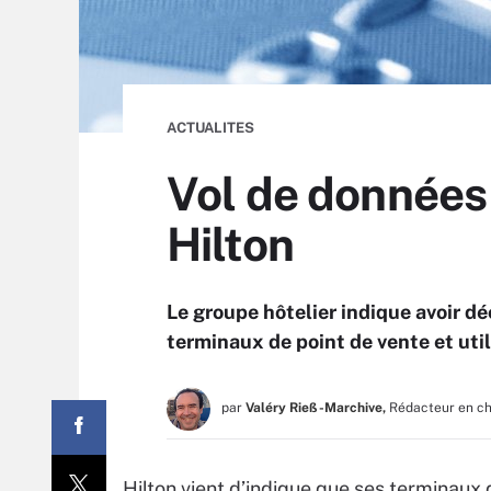
ACTUALITES
Vol de données
Hilton
Le groupe hôtelier indique avoir déc
terminaux de point de vente et util
par
Valéry Rieß-Marchive,
Rédacteur en c
Hilton vient d’indique que ses terminaux 