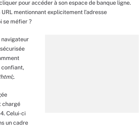
el cliquer pour accéder à son espace de banque ligne.
n URL mentionnant explicitement l’adresse
i se méfier ?
e navigateur
 sécurisée
isamment
 confiant,
/html;
.
gée
t chargé
. Celui-ci
ns un cadre