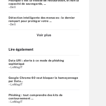
Pourquoi c’est la vitesse de restauration, et non la
capacité de sauvegarde, ...
–Dell
Détection intelligente des menaces : le dernier
rempart pour protéger votre ...
–Dell
Voir plus
Lire également
Data URI : alerte à ce mode de phishing
sophistiqué
– LeMagIT
Google Chrome 60 veut bloquer le hameçonnage
par Data...
– LeMagIT
Phishing : tout comprendre des kits de
contournement ...
– LeMagIT