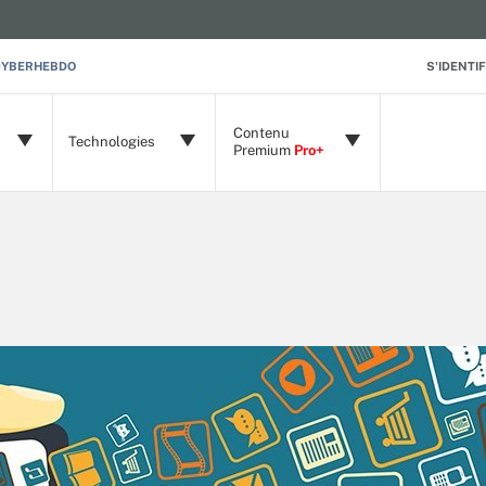
CYBERHEBDO
S'IDENTIF
Contenu
Technologies
Premium
Pro+