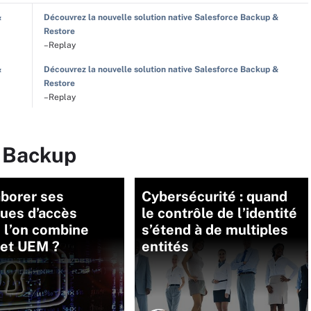
&
Découvrez la nouvelle solution native Salesforce Backup &
Restore
–Replay
&
Découvrez la nouvelle solution native Salesforce Backup &
Restore
–Replay
r Backup
aborer ses
Cybersécurité : quand
ques d’accès
le contrôle de l’identité
 l’on combine
s’étend à de multiples
 et UEM ?
entités