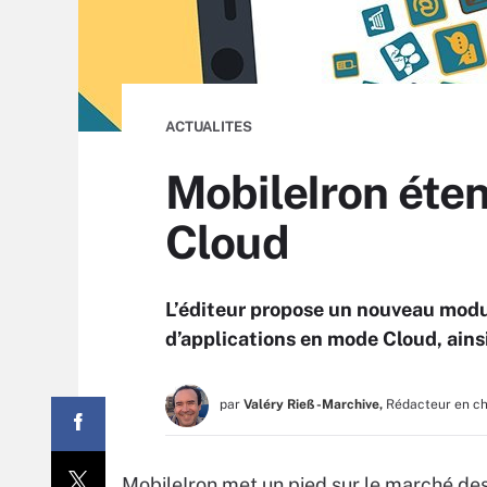
ACTUALITES
MobileIron éten
Cloud
L’éditeur propose un nouveau module
d’applications en mode Cloud, ainsi
par
Valéry Rieß-Marchive,
Rédacteur en c
MobileIron met un pied sur le marché de