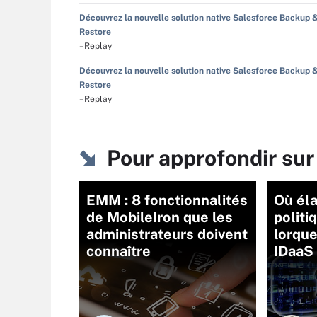
Découvrez la nouvelle solution native Salesforce Backup 
Restore
–Replay
Découvrez la nouvelle solution native Salesforce Backup 
Restore
–Replay
Pour approfondir su
EMM : 8 fonctionnalités
Où él
de MobileIron que les
politi
administrateurs doivent
lorque
connaître
IDaaS