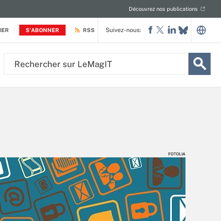
Découvrez nos publications
Suivez-nous:
IER
S'ABONNER
RSS
Rechercher
sur
LeMagIT
FOTOLIA
FOTOLIA