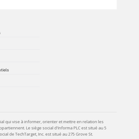
s
tiels