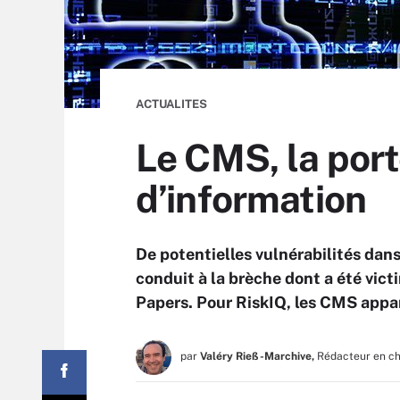
ACTUALITES
Le CMS, la port
d’information
De potentielles vulnérabilités dan
conduit à la brèche dont a été vic
Papers. Pour RiskIQ, les CMS appa
par
Valéry Rieß-Marchive,
Rédacteur en c