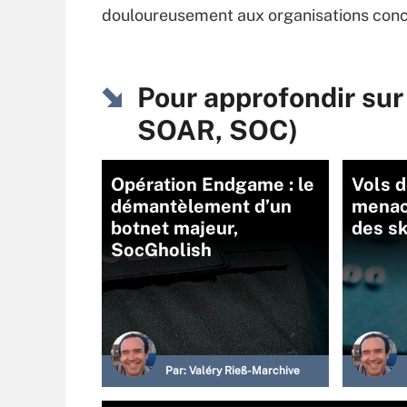
douloureusement aux organisations con
Pour approfondir sur
SOAR, SOC)
Opération Endgame : le
Vols d
démantèlement d’un
menac
botnet majeur,
des s
SocGholish
Par:
Valéry Rieß-Marchive