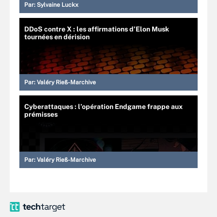
Par:
Sylvaine Luckx
DDoS contre X : les affirmations d’Elon Musk
tournées en dérision
Par:
Valéry Rieß-Marchive
Cyberattaques : l’opération Endgame frappe aux
prémisses
Par:
Valéry Rieß-Marchive