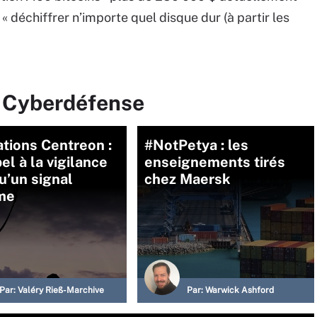
 « déchiffrer n’importe quel disque dur (à partir les
r Cyberdéfense
tions Centreon :
#NotPetya : les
el à la vigilance
enseignements tirés
u’un signal
chez Maersk
rme
Par:
Valéry Rieß-Marchive
Par:
Warwick Ashford