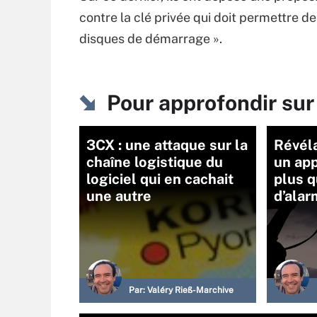
contre la clé privée qui doit permettre de
disques de démarrage ».
Pour approfondir su
3CX : une attaque sur la
Révéla
chaîne logistique du
un app
logiciel qui en cachait
plus q
une autre
d’ala
Par:
Valéry Rieß-Marchive