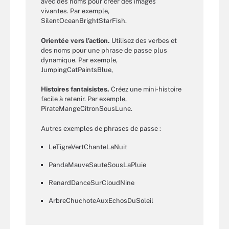
avec des noms pour créer des images
vivantes. Par exemple,
SilentOceanBrightStarFish.
Orientée vers l’action.
Utilisez des verbes et
des noms pour une phrase de passe plus
dynamique. Par exemple,
JumpingCatPaintsBlue,
Histoires fantaisistes.
Créez une mini-histoire
facile à retenir. Par exemple,
PirateMangeCitronSousLune.
Autres exemples de phrases de passe :
LeTigreVertChanteLaNuit
PandaMauveSauteSousLaPluie
RenardDanceSurCloudNine
ArbreChuchoteAuxEchosDuSoleil