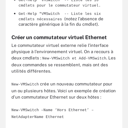
Get-Help *VMSwitch* -- Liste les 16
cmdlets pour le commutateur virtuel.
Get-Help *VMSwitch -- Liste les six
(notez l'absence de
cmdlets nécessaires
caractère générique à la fin du cmdlet).
Créer un commutateur virtuel Ethernet
Le commutateur virtuel externe relie l'interface
physique à l'environnement virtuel. On a recours à
deux cmdlets :
. Les
New-VMSwitch et Add-VMSwitch
deux commandes se ressemblent, mais ont des
utilités différentes.
crée un nouveau commutateur pour
New-VMSwitch
un ou plusieurs hôtes. Voici un exemple de création
d'un commutateur Ethernet sur deux hôtes :
New-VMSwitch –Name ‘Hors Ethernet’ –
NetAdapterName Ethernet