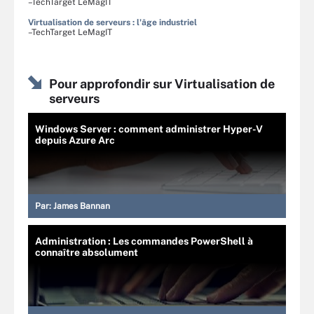
–TechTarget LeMagIT
Virtualisation de serveurs : l'âge industriel
–TechTarget LeMagIT
Pour approfondir sur Virtualisation de
serveurs
Windows Server : comment administrer Hyper-V
depuis Azure Arc
Par:
James Bannan
Administration : Les commandes PowerShell à
connaître absolument