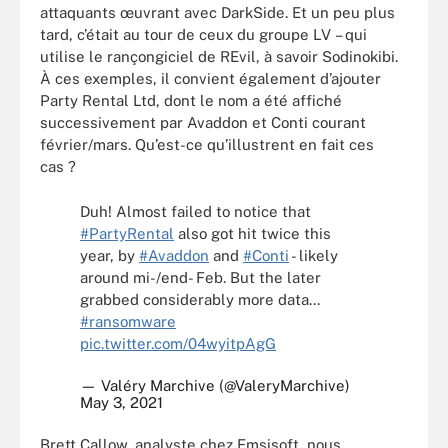
attaquants œuvrant avec DarkSide. Et un peu plus
tard, c’était au tour de ceux du groupe LV – qui
utilise le rançongiciel de REvil, à savoir Sodinokibi.
À ces exemples, il convient également d’ajouter
Party Rental Ltd, dont le nom a été affiché
successivement par Avaddon et Conti courant
février/mars. Qu’est-ce qu’illustrent en fait ces
cas ?
Duh! Almost failed to notice that
#PartyRental
also got hit twice this
year, by
#Avaddon
and
#Conti
- likely
around mi-/end- Feb. But the later
grabbed considerably more data...
#ransomware
pic.twitter.com/04wyitpAgG
— Valéry Marchive (@ValeryMarchive)
May 3, 2021
Brett Callow, analyste chez Emsisoft, nous