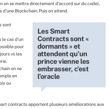
n on se mettra directement d’accord sur du code),
s d’une Blockchain. Puis on attend.
s sont
Les Smart
Contracts sont «
 le cas d’un
dormants » et
possible pour
attendent qu’un
ours vs les
prince vienne les
rie.
embrasser, c’est
kchain on ne
l’oracle
xemple en
ois ou
mart contracts apportent plusieurs améliorations aux