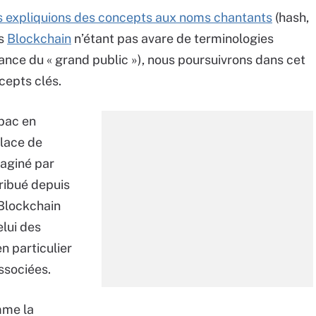
s expliquions des concepts aux noms chantants
(hash,
rs
Blockchain
n’étant pas avare de terminologies
ance du « grand public »), nous poursuivrons dans cet
cepts clés.
abac en
place de
maginé par
ribué depuis
 Blockchain
elui des
n particulier
ssociées.
mme la