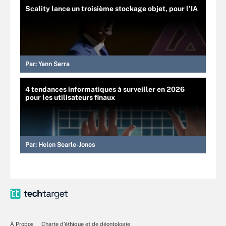
Scality lance un troisième stockage objet, pour l’IA
Par:
Yann Serra
4 tendances informatiques à surveiller en 2026
pour les utilisateurs finaux
Par:
Helen Searle-Jones
À Propos
Charte d’éthique et de déontologie