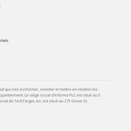
s
tiels