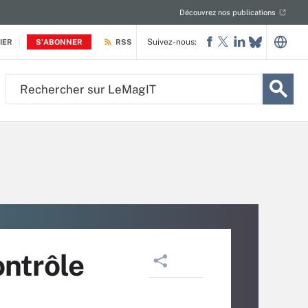
Découvrez nos publications
Suivez-nous:
IER
S'ABONNER
RSS
Rechercher
sur
LeMagIT
ontrôle