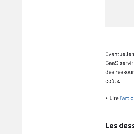
Éventuelle
SaaS servir
des ressourc
coûts.
> Lire
l'arti
Les des