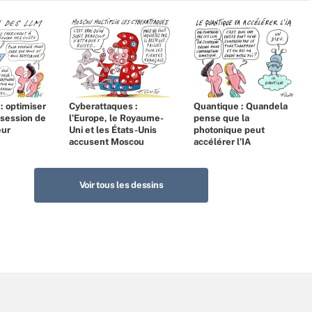
 : optimiser
Cyberattaques :
Quantique : Quandela
bsession de
l’Europe, le Royaume-
pense que la
eur
Uni et les États-Unis
photonique peut
accusent Moscou
accélérer l’IA
Voir tous les dessins