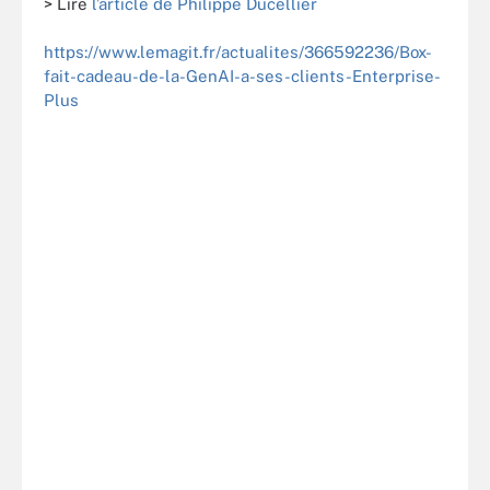
> Lire
l’article de Philippe Ducellier
https://www.lemagit.fr/actualites/366592236/Box-
fait-cadeau-de-la-GenAI-a-ses-clients-Enterprise-
Plus