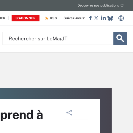
Découvrez nos publications
Suivez-nous:
IER
S'ABONNER
RSS
Rechercher
sur
LeMagIT
 prend à