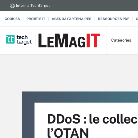
Informa TechTarget
COOKIES
PROJETS IT
AGENDA PARTENAIRES
RESSOURCES PDF
Catégories
DDoS : le collec
l’OTAN