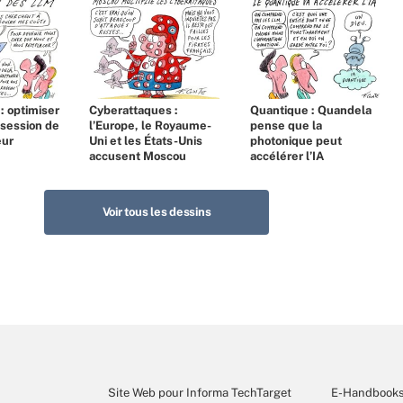
 : optimiser
Cyberattaques :
Quantique : Quandela
bsession de
l’Europe, le Royaume-
pense que la
eur
Uni et les États-Unis
photonique peut
accusent Moscou
accélérer l’IA
Voir tous les dessins
Site Web pour Informa TechTarget
E-Handbook