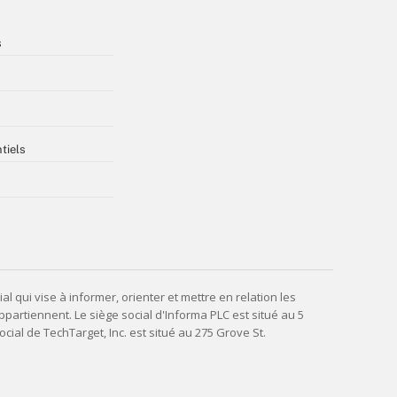
s
tiels