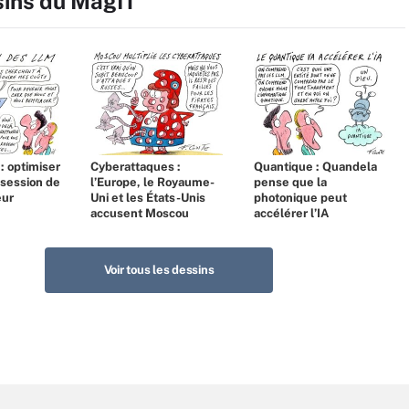
sins du MagIT
 : optimiser
Cyberattaques :
Quantique : Quandela
bsession de
l’Europe, le Royaume-
pense que la
eur
Uni et les États-Unis
photonique peut
accusent Moscou
accélérer l’IA
Voir tous les dessins