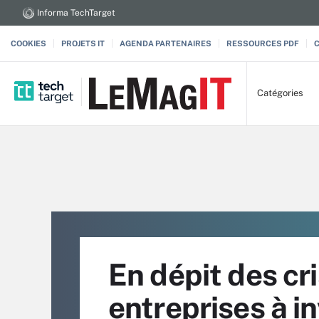
Informa TechTarget
COOKIES
PROJETS IT
AGENDA PARTENAIRES
RESSOURCES PDF
Catégories
En dépit des cri
entreprises à in