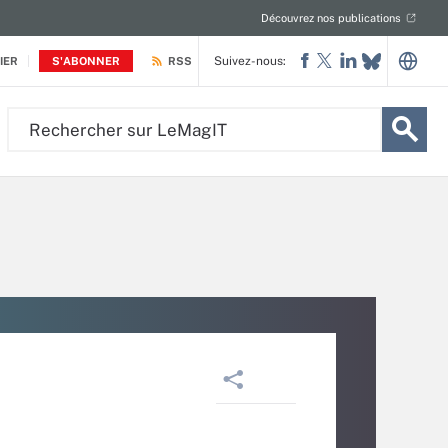
Découvrez nos publications
Suivez-nous:
IER
S'ABONNER
RSS
Rechercher
sur
LeMagIT