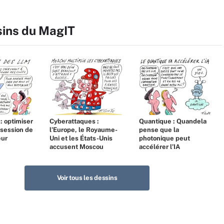
sins du MagIT
 : optimiser
Cyberattaques :
Quantique : Quandela
bsession de
l’Europe, le Royaume-
pense que la
eur
Uni et les États-Unis
photonique peut
accusent Moscou
accélérer l’IA
Voir tous les dessins