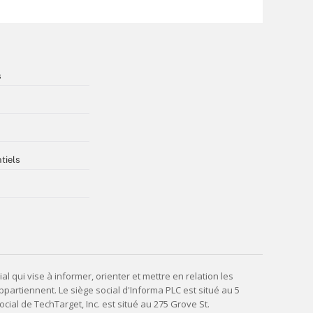
s
tiels