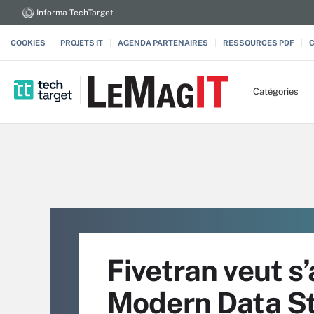
Informa TechTarget
COOKIES
PROJETS IT
AGENDA PARTENAIRES
RESSOURCES PDF
Catégories
Fivetran veut s’
Modern Data St