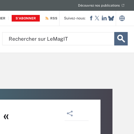
Découvrez nos publications
Suivez-nous:
IER
S'ABONNER
RSS
Rechercher
sur
LeMagIT
 «