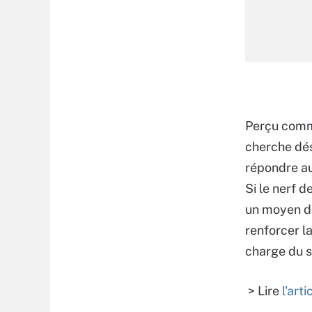
Perçu comme
cherche dés
répondre au
Si le nerf 
un moyen de
renforcer l
charge du 
> Lire
l'art