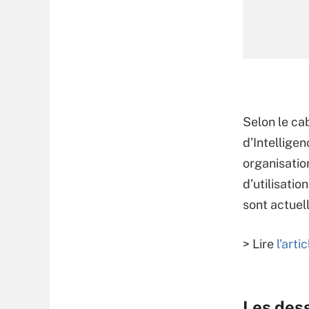
Selon le ca
d’Intelligen
organisation
d’utilisatio
sont actuel
> Lire
l'art
Les des