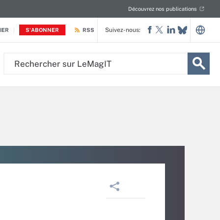
Découvrez nos publications
Suivez-nous:
IER
S'ABONNER
RSS
Rechercher
sur
LeMagIT