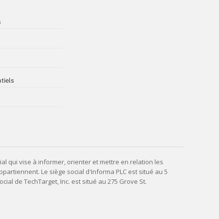
s
tiels