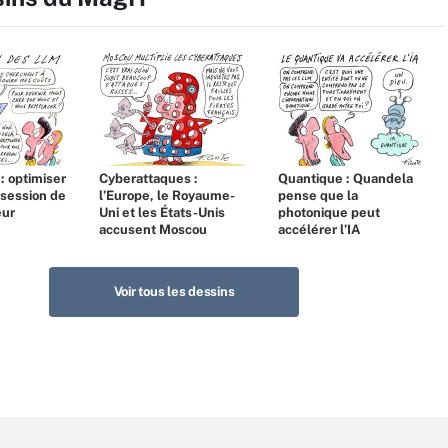
 : optimiser
Cyberattaques :
Quantique : Quandela
bsession de
l’Europe, le Royaume-
pense que la
eur
Uni et les États-Unis
photonique peut
accusent Moscou
accélérer l’IA
Voir tous les dessins