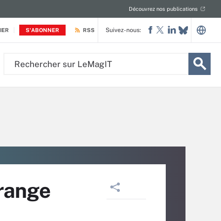
Découvrez nos publications
Suivez-nous:
IER
S'ABONNER
RSS
Rechercher
sur
LeMagIT
Orange