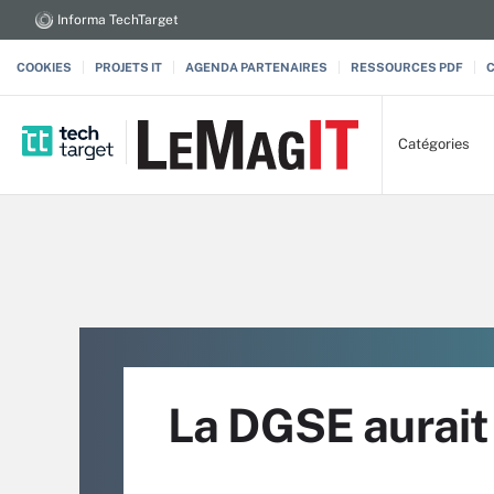
Informa TechTarget
COOKIES
PROJETS IT
AGENDA PARTENAIRES
RESSOURCES PDF
Catégories
La DGSE aurait