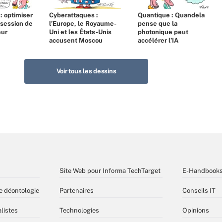
 : optimiser
Cyberattaques :
Quantique : Quandela
bsession de
l’Europe, le Royaume-
pense que la
eur
Uni et les États-Unis
photonique peut
accusent Moscou
accélérer l’IA
Voir tous les dessins
Site Web pour Informa TechTarget
E-Handbook
e déontologie
Partenaires
Conseils IT
listes
Technologies
Opinions