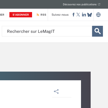
Découvrez nos publications
Suivez-nous:
IER
S'ABONNER
RSS
Rechercher
sur
LeMagIT