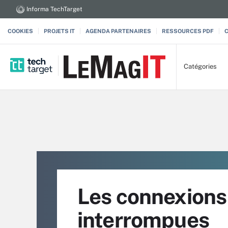
Informa TechTarget
COOKIES
PROJETS IT
AGENDA PARTENAIRES
RESSOURCES PDF
Catégories
Les connexions 
interrompues