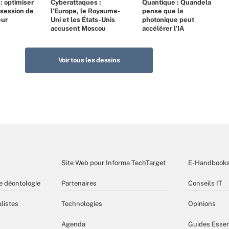
 : optimiser
Cyberattaques :
Quantique : Quandela
bsession de
l’Europe, le Royaume-
pense que la
eur
Uni et les États-Unis
photonique peut
accusent Moscou
accélérer l’IA
Voir tous les dessins
Site Web pour Informa TechTarget
E-Handbook
e déontologie
Partenaires
Conseils IT
listes
Technologies
Opinions
Agenda
Guides Essen