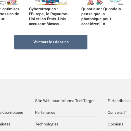
 : optimiser
Cyberattaques :
Quantique : Quandela
bsession de
l’Europe, le Royaume-
pense que la
eur
Uni et les États-Unis
photonique peut
accusent Moscou
accélérer l’IA
Voir tous les dessins
Site Web pour Informa TechTarget
E-Handbook
e déontologie
Partenaires
Conseils IT
listes
Technologies
Opinions