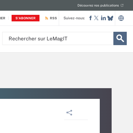
Découvrez nos publications
Suivez-nous:
IER
S'ABONNER
RSS
Rechercher
sur
LeMagIT