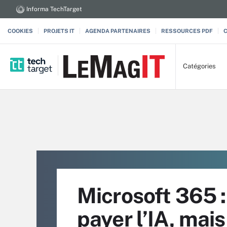
Informa TechTarget
COOKIES
PROJETS IT
AGENDA PARTENAIRES
RESSOURCES PDF
Catégories
Microsoft 365 :
payer l’IA, mais