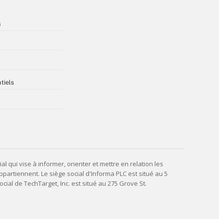
s
tiels