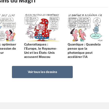
sins du MagIT
 : optimiser
Cyberattaques :
Quantique : Quandela
bsession de
l’Europe, le Royaume-
pense que la
eur
Uni et les États-Unis
photonique peut
accusent Moscou
accélérer l’IA
Voir tous les dessins