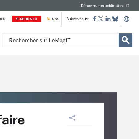
Découvrez nos publications
Suivez-nous:
IER
S'ABONNER
RSS
Rechercher
sur
LeMagIT
faire