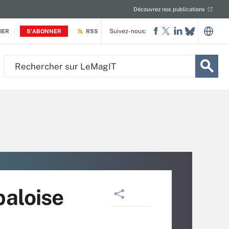
Découvrez nos publications
Suivez-nous:
IER
S'ABONNER
RSS
Rechercher
sur
LeMagIT
paloise