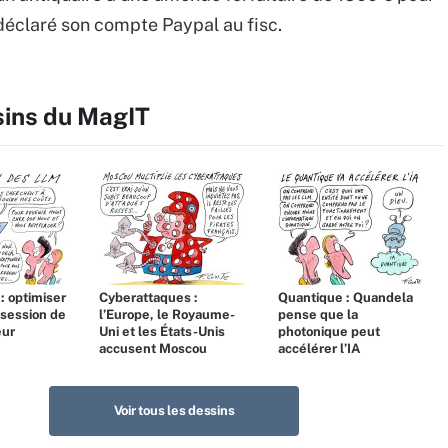
 déclaré son compte Paypal au fisc.
sins du MagIT
 : optimiser
Cyberattaques :
Quantique : Quandela
bsession de
l’Europe, le Royaume-
pense que la
eur
Uni et les États-Unis
photonique peut
accusent Moscou
accélérer l’IA
Voir tous les dessins