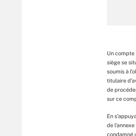
Un compte o
siège se si
soumis à l’o
titulaire d’
de procéder
sur ce com
En s'appuyan
de l'annexe 
condamné un