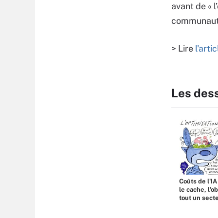
avant de « l
communauté…
> Lire
l'art
Les des
Coûts de l'IA
le cache, l’o
tout un sect