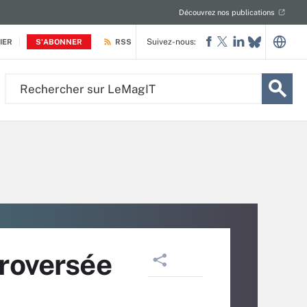
Découvrez nos publications
Suivez-nous:
IER
S'ABONNER
RSS
Rechercher
sur
LeMagIT
troversée