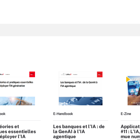
ook
E-Handbook
E-Zine
éories et
Les banques et l’IA : de
Applicat
ues essentielles
la GenAI à l’IA
#11 : L’I
éployer l’IA
agentique
mue num