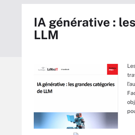
IA générative : l
LLM
Les
tra
l’a
Fa
obj
pou