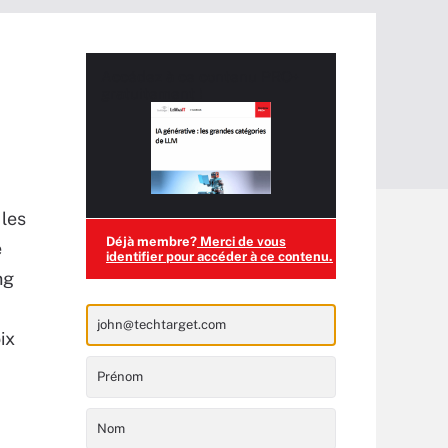
Accédez à ce contenu
PRO+
gratuitement !
 les
Déjà membre?
Merci de vous
e
identifier pour accéder à ce contenu.
ng
ix