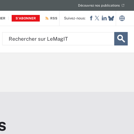
Découvrez nos publications
Suivez-nous:
IER
S'ABONNER
RSS
Rechercher
sur
LeMagIT
s