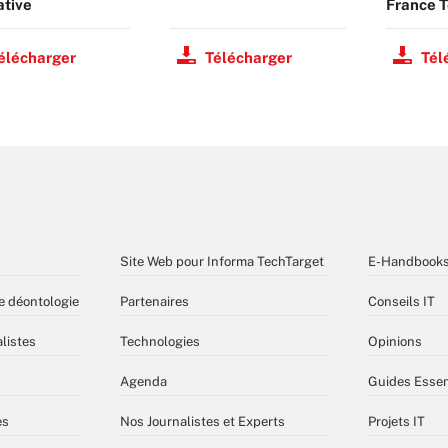
ative
France T
élécharger
Télécharger
Tél
Site Web pour Informa TechTarget
E-Handbook
e déontologie
Partenaires
Conseils IT
listes
Technologies
Opinions
Agenda
Guides Essen
es
Nos Journalistes et Experts
Projets IT