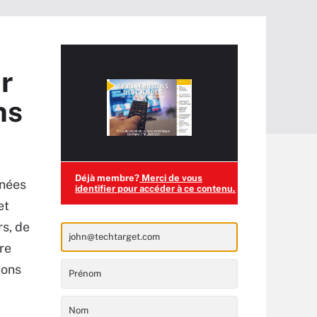
Accédez à ce contenu
PRO+
r
gratuitement !
ns
Déjà membre?
Merci de vous
nnées
identifier pour accéder à ce contenu.
et
rs, de
are
ions