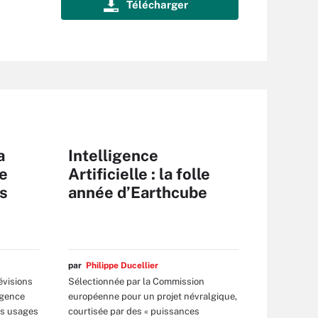
a
Intelligence
e
Artificielle : la folle
ns
année d’Earthcube
par
Philippe Ducellier
évisions
Sélectionnée par la Commission
ligence
européenne pour un projet névralgique,
des usages
courtisée par des « puissances