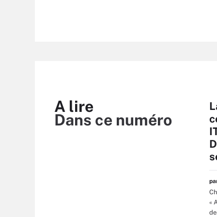
A lire
L
Dans ce numéro
c
I
D
s
p
Ch
« 
de