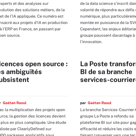
experts et des analyses sur
de la data science s’inscrit dan
évolution des solutions métiers, de la
volonté de répondre aux défis
 et de l’IA appliquée. Ce numéro est
numérique, plus particulièreme
nsacré aux projets d’IA en production
montée en puissance de la SV
 à l’ERP en France, en passant par
Cependant, les enjeux éditori
open source.
groupe poussent davantage à
l’innovation.
icences open source :
La Poste transfo
es ambiguïtés
BI de sa branche
ubsistent
services-courrier
ar
Gaétan Raoul
par
Gaétan Raoul
ec la multiplication des projets open
La branche Services-Courrier-
urce, la gestion des licences devient
groupe La Poste a refondu sa
 plus en plus compliquée. Une étude
plateforme BI sur site pour ga
alisée par ClearlyDefined sur
efficacité et réduire les coûts 
000 packages applicatifs sous
faisant converger vers une te