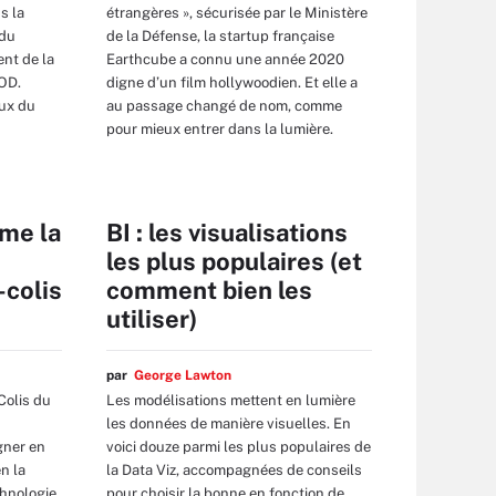
s la
étrangères », sécurisée par le Ministère
 du
de la Défense, la startup française
nt de la
Earthcube a connu une année 2020
OD.
digne d’un film hollywoodien. Et elle a
aux du
au passage changé de nom, comme
pour mieux entrer dans la lumière.
rme la
BI : les visualisations
les plus populaires (et
-colis
comment bien les
utiliser)
par
George Lawton
Colis du
Les modélisations mettent en lumière
les données de manière visuelles. En
gner en
voici douze parmi les plus populaires de
en la
la Data Viz, accompagnées de conseils
chnologie
pour choisir la bonne en fonction de