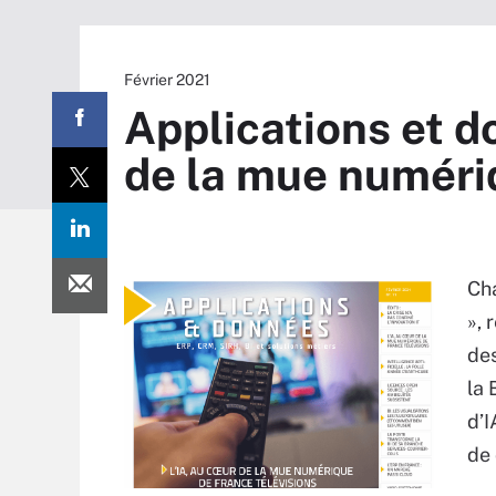
Février 2021
Applications et do
de la mue numéri
Cha
», 
des
la 
d’I
de 