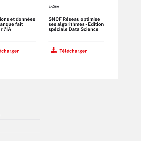
E-Zine
ions et données
SNCF Réseau optimise
banque fait
ses algorithmes - Edition
r l’IA
spéciale Data Science
écharger
Télécharger
s