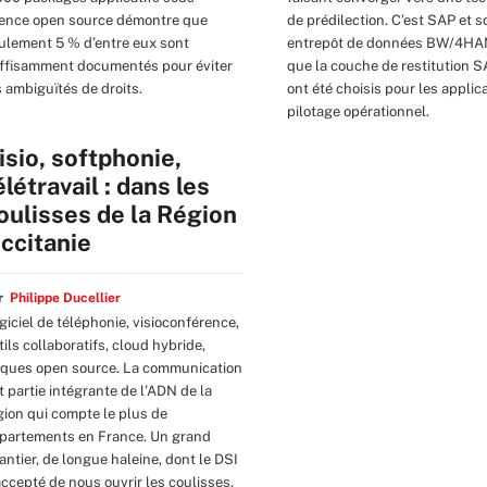
cence open source démontre que
de prédilection. C’est SAP et s
ulement 5 % d’entre eux sont
entrepôt de données BW/4HAN
ffisamment documentés pour éviter
que la couche de restitution S
s ambiguïtés de droits.
ont été choisis pour les applic
pilotage opérationnel.
isio, softphonie,
élétravail : dans les
oulisses de la Région
ccitanie
ar
Philippe Ducellier
giciel de téléphonie, visioconférence,
tils collaboratifs, cloud hybride,
iques open source. La communication
it partie intégrante de l’ADN de la
gion qui compte le plus de
partements en France. Un grand
antier, de longue haleine, dont le DSI
accepté de nous ouvrir les coulisses.