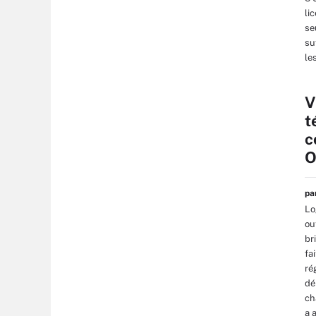
li
se
su
le
V
t
c
O
p
Lo
ou
br
fa
ré
dé
ch
a 