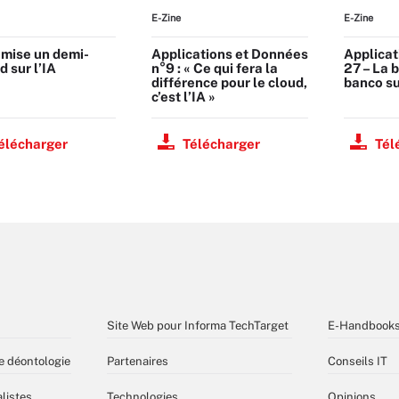
E-Zine
E-Zine
 mise un demi-
Applications et Données
Applicat
d sur l’IA
n°9 : « Ce qui fera la
27 – La 
différence pour le cloud,
banco su
c’est l’IA »
élécharger
Télécharger
Tél
Site Web pour Informa TechTarget
E-Handbook
e déontologie
Partenaires
Conseils IT
listes
Technologies
Opinions