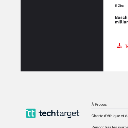
E-Zine
Bosch
milliar
T
À Propos
Charte d’éthique et d
Rencontrez les journa