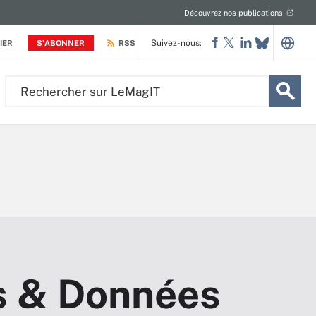
Découvrez nos publications
Suivez-nous:
IER
S'ABONNER
RSS
Rechercher
sur
LeMagIT
s & Données