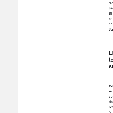
d’
l’
BI
co
et
l’
L
l
s
p
Av
so
de
ré
5 