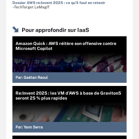
Dossier AWS re:Invent 2025 : ce qu'il faut en retenir
–TechTarget LeMagIT
Pour approfondir sur IaaS
Amazon Quick : AWS réitère son offensive contre
Microsoft Copilot
Par:
Gaétan Raoul
Re:Invent 2025 : les VM d’AWS à base de Graviton5
seront 25 % plus rapides
Par:
Yann Serra