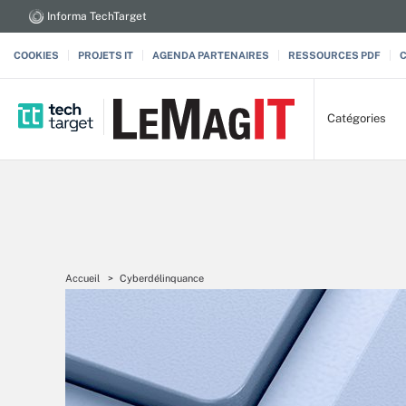
Informa TechTarget
COOKIES
PROJETS IT
AGENDA PARTENAIRES
RESSOURCES PDF
Catégories
Accueil
Cyberdélinquance