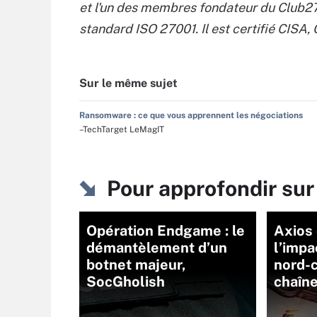
et l'un des membres fondateur du Club27
standard ISO 27001. Il est certifié CISA,
Sur le même sujet
Ransomware : ce que vous apprennent les négociations
–TechTarget LeMagIT
Pour approfondir su
Opération Endgame : le
Axios
démantèlement d’un
l’impa
botnet majeur,
nord-c
SocGholish
chaîne