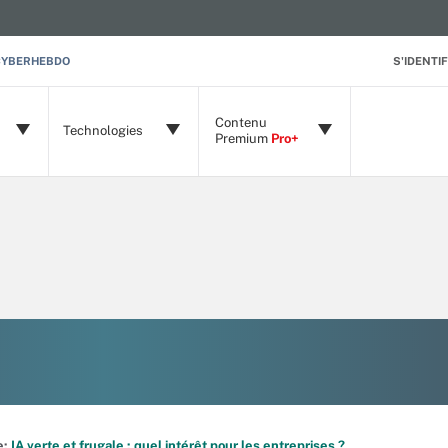
CYBERHEBDO
S'IDENTIF
Contenu
Technologies
Premium
Pro+
e:
IA verte et frugale : quel intérêt pour les entreprises ?