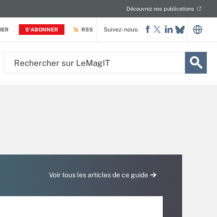
Découvrez nos publications
Suivez-nous:
IER
S'ABONNER
RSS
Rechercher
sur
LeMagIT
Voir tous les articles de ce guide