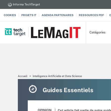
Informa TechTarget
COOKIES
PROJETS IT
AGENDA PARTENAIRES
RESSOURCES PDF
Catégories
Accueil
Intelligence Artificielle et Data Science
Guides Essentiels
OPINION
Cet article fait partie de notre guid