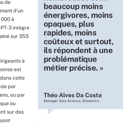
ns de
beaucoup moins
ement d’un
énergivores, moins
 000 à
opaques, plus
GPT-3 intègre
rapides, moins
raîné sur 355
coûteux et surtout,
ils répondent à une
problématique
dirigeants à
métier précise. »
ponse est
e dans cette
rcée par
Théo Alves Da Costa
ns, ou par
Manager Data Science, Ekimetrics
ique ou
ent sur des
 sont