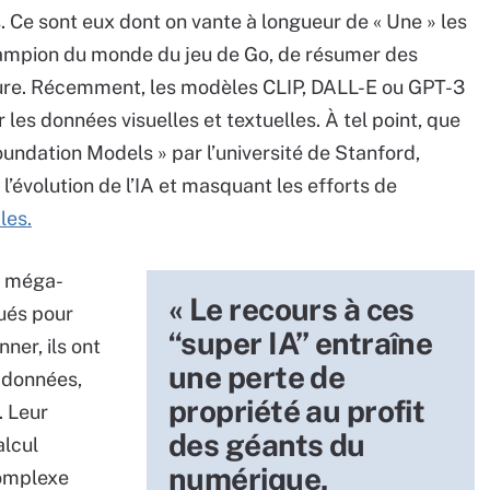
 Ce sont eux dont on vante à longueur de « Une » les
champion du monde du jeu de Go, de résumer des
iture. Récemment, les modèles CLIP, DALL-E ou GPT-3
les données visuelles et textuelles. À tel point, que
undation Models » par l’université de Stanford,
l’évolution de l’IA et masquant les efforts de
les.
s méga-
« Le recours à ces
ués pour
“super IA” entraîne
ner, ils ont
une perte de
 données,
propriété au profit
 Leur
des géants du
alcul
numérique,
complexe