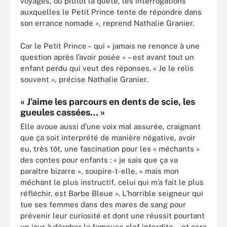
voyages, ou plutôt la quête, les interrogations
auxquelles le Petit Prince tente de répondre dans
son errance nomade », reprend Nathalie Granier.
Car le Petit Prince – qui « jamais ne renonce à une
question après l’avoir posée » – est avant tout un
enfant perdu qui veut des réponses. « Je le relis
souvent », précise Nathalie Granier.
« J’aime les parcours en dents de scie, les
gueules cassées… »
Elle avoue aussi d’une voix mal assurée, craignant
que ça soit interprété de manière négative, avoir
eu, très tôt, une fascination pour les « méchants »
des contes pour enfants : « je sais que ça va
paraître bizarre », soupire-t-elle, « mais mon
méchant le plus instructif, celui qui m’a fait le plus
réfléchir, est Barbe Bleue ». L’horrible seigneur qui
tue ses femmes dans des mares de sang pour
prévenir leur curiosité et dont une réussit pourtant
un jour à dérober la fameuse clef interdite… et sera