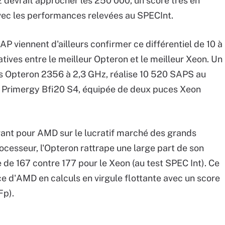
 devrait approcher les 250 000, un score très en
 avec les performances relevées au SPECInt.
 viennent d'ailleurs confirmer ce différentiel de 10 à
ives entre le meilleur Opteron et le meilleur Xeon. Un
s Opteron 2356 à 2,3 GHz, réalise 10 520 SAPS au
e Primergy Bfi20 S4, équipée de deux puces Xeon
rant pour AMD sur le lucratif marché des grands
ocesseur, l'Opteron rattrape une large part de son
e de 167 contre 177 pour le Xeon (au test SPEC Int). Ce
ce d'AMD en calculs en virgule flottante avec un score
Fp).