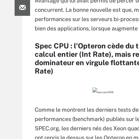
Avantage qui lui avait permis de percer 
concurrent. La bonne nouvelle est que, mê
performances sur les serveurs bi-process
bien des applications, lorsque augmente
Spec CPU : l'Opteron cède du t
calcul entier (Int Rate), mais r
dominateur en virgule flottant
Rate)
Comme le montrent les derniers tests de
performances (benchmark) publiés sur le
SPEC.org, les derniers nés des Xeon qua
ont repris le dessus sur les Opteron en m