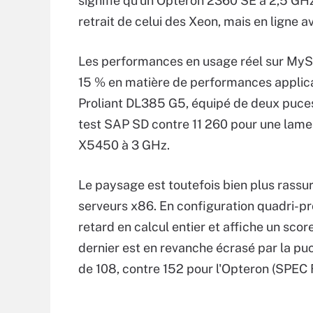
signifie qu'un Opteron 2360 SE à 2,5 GHz
retrait de celui des Xeon, mais en ligne
Les performances en usage réel sur MySAP
15 % en matière de performances applicat
Proliant DL385 G5, équipé de deux puce
test SAP SD contre 11 260 pour une lam
X5450 à 3 GHz.
Le paysage est toutefois bien plus rassu
serveurs x86. En configuration quadri-pr
retard en calcul entier et affiche un scor
dernier est en revanche écrasé par la pu
de 108, contre 152 pour l'Opteron (SPEC 