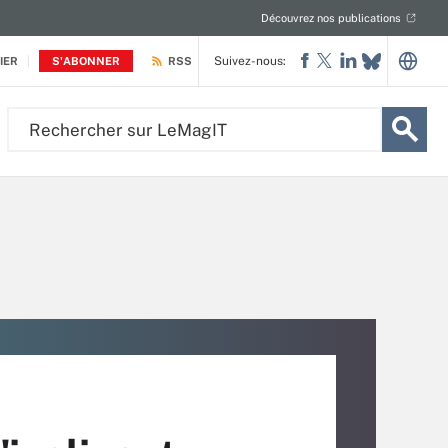
Découvrez nos publications
Suivez-nous:
IER
S'ABONNER
RSS
Rechercher
sur
LeMagIT