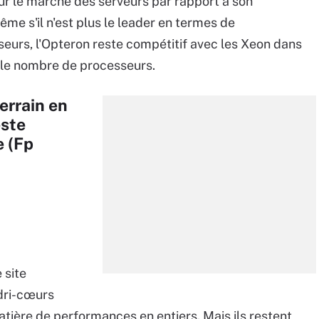
sur le marché des serveurs par rapport à son
me s'il n'est plus le leader en termes de
eurs, l'Opteron reste compétitif avec les Xeon dans
 le nombre de processeurs.
errain en
este
e (Fp
 site
dri-cœurs
atière de performances en entiers. Mais ils restent