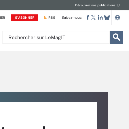
Découvrez nos publications
Suivez-nous:
IER
S'ABONNER
RSS
Rechercher
sur
LeMagIT