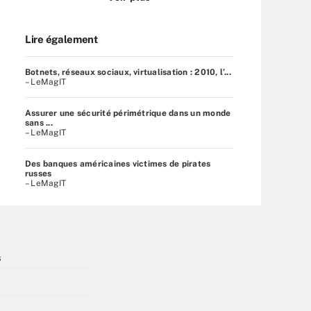
Lire également
Botnets, réseaux sociaux, virtualisation : 2010, l’...
– LeMagIT
Assurer une sécurité périmétrique dans un monde
sans ...
– LeMagIT
Des banques américaines victimes de pirates
russes
– LeMagIT
s