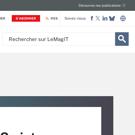
Découvrez nos publications
Suivez-nous:
IER
S'ABONNER
RSS
Rechercher
sur
LeMagIT