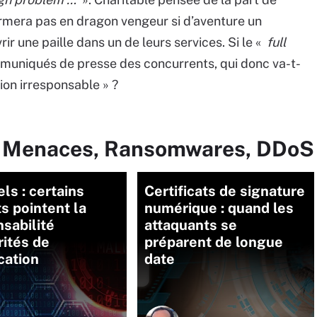
ormera pas en dragon vengeur si d’aventure un
r une paille dans un de leurs services. Si le «
full
muniqués de presse des concurrents, qui donc va-t-
ion irresponsable » ?
ur Menaces, Ransomwares, DDoS
els : certains
Certificats de signature
s pointent la
numérique : quand les
sabilité
attaquants se
rités de
préparent de longue
ication
date