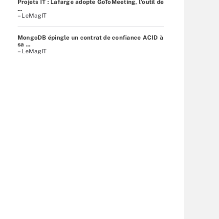
Projets IT : Lafarge adopte GoToMeeting, l’outil de
...
– LeMagIT
MongoDB épingle un contrat de confiance ACID à
sa ...
– LeMagIT