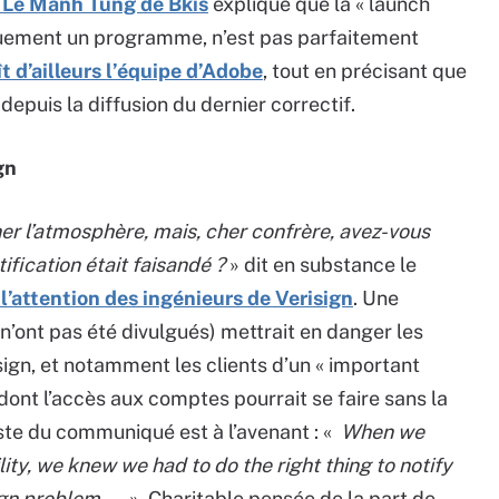
 Le Manh Tung de Bkis
explique que la « launch
quement un programme, n’est pas parfaitement
t d’ailleurs l’équipe d’Adobe
, tout en précisant que
epuis la diffusion du dernier correctif.
gn
er l’atmosphère, mais, cher confrère, avez-vous
fication était faisandé ?
» dit en substance le
attention des ingénieurs de Verisign
. Une
 n’ont pas été divulgués) mettrait en danger les
ign, et notamment les clients d’un « important
dont l’accès aux comptes pourrait se faire sans la
este du communiqué est à l’avenant : «
When we
ity, we knew we had to do the right thing to notify
ign problem …
». Charitable pensée de la part de