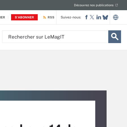
Découvrez nos publications
Suivez-nous:
IER
S'ABONNER
RSS
Rechercher
sur
LeMagIT