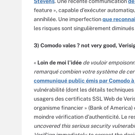
Stevens
. Une récente communication
de
feature », capable d’exécuter automati
annihilée. Une imperfection
que reconnaî
les risques sont singulièrement diminués d
3) Comodo vales ? not very good, Verisi
«
Loin de moi l’idée
de vouloir empoisonn
remarqué combien votre système de certi
communiqué public émis par Comodo à l’
vulnérabilité (dont les détails techniques
usagers des certificats SSL Web de Veris
organisme financier » (Bank of America) 
moindre vérification d’authenticité. Le r
uncovered this serious security vulnerabil
VeriSign immediately to correct the des