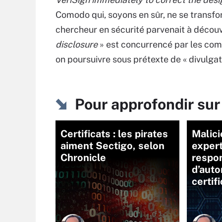
Comodo qui, soyons en sûr, ne se transf
chercheur en sécurité parvenait à découvri
disclosure
» est concurrencé par les com
on poursuivre sous prétexte de « divulgat
Pour approfondir s
Certificats : les pirates
Malici
aiment Sectigo, selon
expert
Chronicle
respon
d’auto
certif